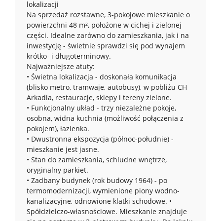
lokalizacji
Na sprzedaż rozstawne, 3-pokojowe mieszkanie o
powierzchni 48 m², położone w cichej i zielonej
części. Idealne zarówno do zamieszkania, jak i na
inwestycję - świetnie sprawdzi się pod wynajem
krótko- i długoterminowy.
Najważniejsze atuty:
• Świetna lokalizacja - doskonała komunikacja
(blisko metro, tramwaje, autobusy), w pobliżu CH
Arkadia, restauracje, sklepy i tereny zielone.
• Funkcjonalny układ - trzy niezależne pokoje,
osobna, widna kuchnia (możliwość połączenia z
pokojem), łazienka.
• Dwustronna ekspozycja (północ-południe) -
mieszkanie jest jasne.
• Stan do zamieszkania, schludne wnętrze,
oryginalny parkiet.
• Zadbany budynek (rok budowy 1964) - po
termomodernizacji, wymienione piony wodno-
kanalizacyjne, odnowione klatki schodowe. •
Spółdzielczo-własnościowe. Mieszkanie znajduje