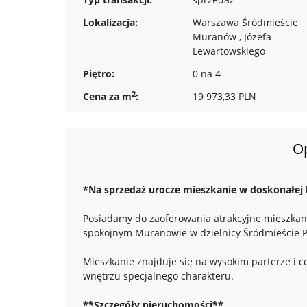
Lokalizacja:
Warszawa Śródmieście
Muranów , Józefa
Lewartowskiego
Piętro:
0 na 4
2
Cena za m
:
19 973,33 PLN
O
*Na sprzedaż urocze mieszkanie w doskonałej 
Posiadamy do zaoferowania atrakcyjne mieszkani
spokojnym Muranowie w dzielnicy Śródmieście P
Mieszkanie znajduje się na wysokim parterze i 
wnętrzu specjalnego charakteru.
**Szczegóły nieruchomości**