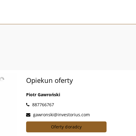
Opiekun oferty
Piotr Gawroński
887766767
gawronski@investorius.com
Oferty doradcy