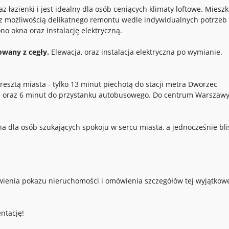
az łazienki i jest idealny dla osób ceniących klimaty loftowe. Miesz
 z możliwością delikatnego remontu wedle indywidualnych potrzeb
no okna oraz instalację elektryczną.
wany z cegły.
Elewacja, oraz instalacja elektryczna po wymianie.
resztą miasta - tylko 13 minut piechotą do stacji metra Dworzec
wej oraz 6 minut do przystanku autobusowego. Do centrum Warszaw
lna dla osób szukających spokoju w sercu miasta, a jednocześnie bli
ienia pokazu nieruchomości i omówienia szczegółów tej wyjątkow
ntację!