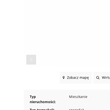
Zobacz mapę
Wirtu
Typ
Mieszkanie
nieruchomości:
Typ transakcji:
sprzedaż