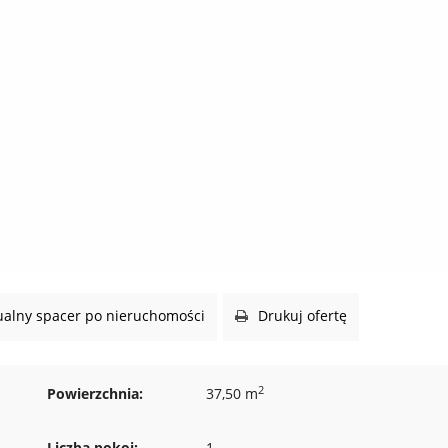
alny spacer po nieruchomości
Drukuj ofertę
2
Powierzchnia:
37,50 m
Liczba pokoi:
1