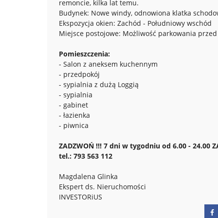
remoncie, kilka lat temu.
Budynek: Nowe windy, odnowiona klatka schod
Ekspozycja okien: Zachód - Południowy wschód
Miejsce postojowe: Możliwość parkowania prze
Pomieszczenia:
- Salon z aneksem kuchennym
- przedpokój
- sypialnia z dużą Loggią
- sypialnia
- gabinet
- łazienka
- piwnica
ZADZWOŃ !!! 7 dni w tygodniu od 6.00 - 24.00 
tel.: 793 563 112
Magdalena Glinka
Ekspert ds. Nieruchomości
INVESTORiUS