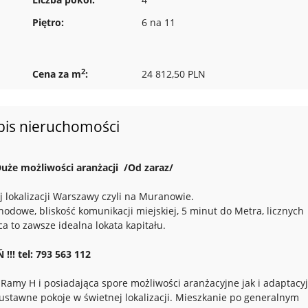
Piętro:
6 na 11
2
Cena za m
:
24 812,50 PLN
pis nieruchomości
Duże możliwości aranżacji /Od zaraz/
 lokalizacji Warszawy czyli na Muranowie.
odowe, bliskość komunikacji miejskiej, 5 minut do Metra, licznych
a to zawsze idealna lokata kapitału.
!! tel: 793 563 112
amy H i posiadająca spore możliwości aranżacyjne jak i adaptacyj
ustawne pokoje w świetnej lokalizacji. Mieszkanie po generalnym