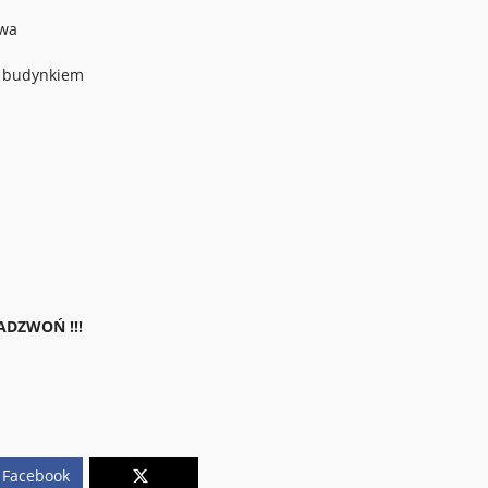
owa
d budynkiem
ZADZWOŃ !!!
Facebook