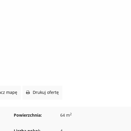
cz mapę
Drukuj ofertę
2
Powierzchnia:
64 m
Liczba pokoi:
4