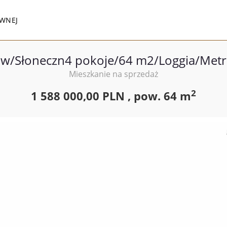
WNEJ
/Słoneczn4 pokoje/64 m2/Loggia/Metr
Mieszkanie na sprzedaż
2
1 588 000,00 PLN ,
pow.
64 m