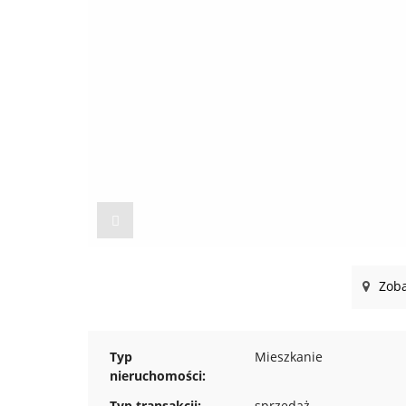
Zoba
Typ
Mieszkanie
nieruchomości:
Typ transakcji:
sprzedaż